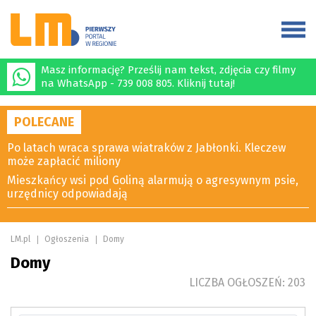
Masz informację? Prześlij nam tekst, zdjęcia czy filmy
na WhatsApp - 739 008 805. Kliknij tutaj!
POLECANE
Po latach wraca sprawa wiatraków z Jabłonki. Kleczew
może zapłacić miliony
Mieszkańcy wsi pod Goliną alarmują o agresywnym psie,
urzędnicy odpowiadają
LM.pl
Ogłoszenia
Domy
Domy
LICZBA OGŁOSZEŃ: 203